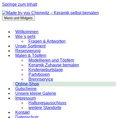
Springe zum Inhalt
Menü und Widgets
Made by you Chemnitz – Keramik selbst
bemalen
Willkommen
Wie`s geht
Fragen & Antworten
Unser Sortiment
Reservierung
Malen & Töpfern
Modellieren und Töpfern
Keramik Zuhause bemalen
Kindergeburtstage
Partyboxen
Brennservice
Online-Shop
Gutscheine
Unsere kleine Galerie
Impressum
Haftungsausschluss
weitere Standorte
Kontakt
Datenschutz