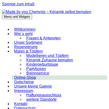
Springe zum Inhalt
Menü und Widgets
Made by you Chemnitz – Keramik selbst
bemalen
Willkommen
Wie`s geht
Fragen & Antworten
Unser Sortiment
Reservierung
Malen & Töpfern
Modellieren und Töpfern
Keramik Zuhause bemalen
Kindergeburtstage
Partyboxen
Brennservice
Online-Shop
Gutscheine
Unsere kleine Galerie
Impressum
Haftungsausschluss
weitere Standorte
Kontakt
Datenschutz