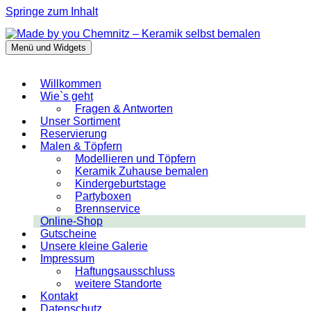
Springe zum Inhalt
Menü und Widgets
Made by you Chemnitz – Keramik selbst
bemalen
Willkommen
Wie`s geht
Fragen & Antworten
Unser Sortiment
Reservierung
Malen & Töpfern
Modellieren und Töpfern
Keramik Zuhause bemalen
Kindergeburtstage
Partyboxen
Brennservice
Online-Shop
Gutscheine
Unsere kleine Galerie
Impressum
Haftungsausschluss
weitere Standorte
Kontakt
Datenschutz